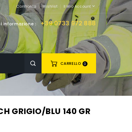

Confronta
Wishlist
Il Mio Account
+39 0733 972 888
i informazione :
CARRELLO
0
H GRIGIO/BLU 140 GR