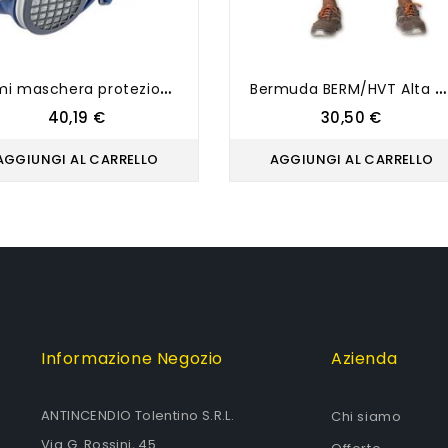
S
emi maschera protezione in gomma con filtri sostituibili riutilizzabile - GVS Elipse
B
ermuda BERM/HVT Alta Visibilità Estiva Arancio - LOGICA
Prezzo
Prezzo
40,19 €
30,50 €
AGGIUNGI AL CARRELLO
AGGIUNGI AL CARRELLO
Informazione Negozio
Azienda
ANTINCENDIO Tolentino S.R.L.
Chi siamo
Via G. Rossini, 45