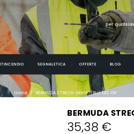
per qualsias
NTINCENDIO
SEGNALETICA
OFFERTE
BLOG
Home
BERMUDA STRECH GRIGIO/BLU 140 GR
BERMUDA STREC
35,38 €