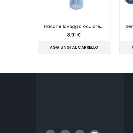
F
lacone lavaggio oculare 500ml VUOTO
Prezzo
8,91 €
AGGIUNGI AL CARRELLO