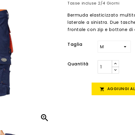
Tasse incluse
2/4 Giorni
Bermuda elasticizzato multit
laterale a sinistra. Due tasch
frontale con zip e bottone di 
Taglia
Quantità
AGGIUNGI AL

