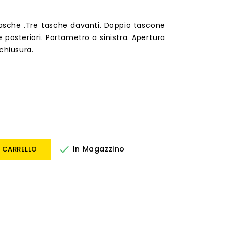
asche .Tre tasche davanti. Doppio tascone
e posteriori. Portametro a sinistra. Apertura
chiusura.

In Magazzino
 CARRELLO