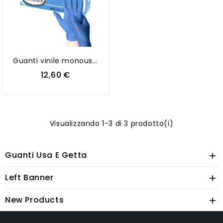
Guanti vinile monouso senza polvere blu usa e getta - LOGICA
12,60 €
Visualizzando 1-3 di 3 prodotto(i)
Guanti Usa E Getta

Left Banner

New Products
