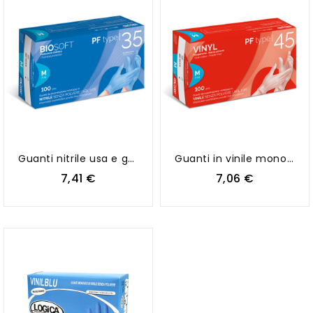
Guanti nitrile usa e getta senza polvere con dita texturizzate AZZURRO 100pz.
Guanti in vinile monouso senza polvere BIANCO conf. 100pz
7,41 €
7,06 €